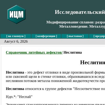
Исследовательски
Модифицирование сплавов: разраб
Металловедение. Металлур
[ на главную ]
[ конференция ]
[ выставки ]
[ предпр
Август 6, 2026
Справочник литейных дефектов/
Неслитина
Неслити
Неслитина
- это дефект отливки в виде произвольной формы
или сквозной щели в стенке отливки, образовавшихся вслед
неслияния потоков металла пониженной жидкотекучести при
Неслитина
относится к группе дефектов "Несоответствие по
Ндп.*: "Неспай"
Эквивалент стандартизованного термина на немецком языке