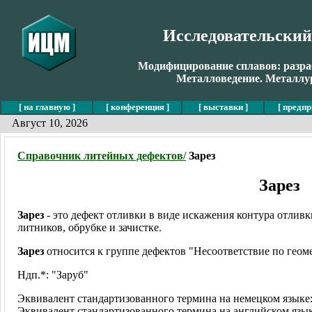
Исследовательски
Модифицирование сплавов: разраб
Металловедение. Металлур
[ на главную ]
[ конференция ]
[ выставки ]
[ предпр
Август 10, 2026
Справочник литейных дефектов/
Зарез
Зарез
Зарез
- это дефект отливки в виде искажения контура отливк
литников, обрубке и зачистке.
Зарез
относится к группе дефектов "Несоответствие по геом
Ндп.*: "Заруб"
Эквивалент стандартизованного термина на немецком языке
Эквивалент стандартизованного термина на английском язы