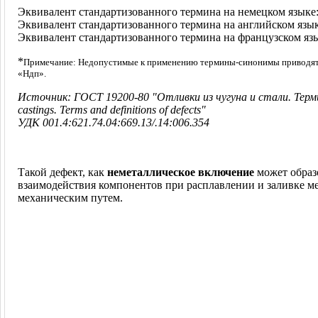
Эквивалент стандартизованного термина на немецком языке
Эквивалент стандартизованного термина на английском язы
Эквивалент стандартизованного термина на французском яз
*
Примечание: Недопустимые к применению термины-синонимы приводятс
«Ндп».
Источник: ГОСТ 19200-80 "Отливки из чугуна и стали. Термин
castings. Terms and definitions of defects"
УДК 001.4:621.74.04:669.13/.14:006.354
Такой дефект, как
неметаллическое включение
может образо
взаимодействия компонентов при расплавлении и заливке мет
механическим путем.