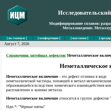
Исследовательски
Модифицирование сплавов: разраб
Металловедение. Металлур
[ на главную ]
[ конференция ]
[ выставки ]
[ предпр
Август 7, 2026
Справочник литейных дефектов/
Неметаллическое включ
Неметаллическое 
Неметаллическое включение
- это дефект отливки в виде
неметаллической частицы, попавшей в металл механическим
образовавшейся вследствие химического взаимодействия ко
расплавлении и заливке металла.
Неметаллическое включение
относится к группе дефектов 
Ндп.*: "Чёрные пятна"