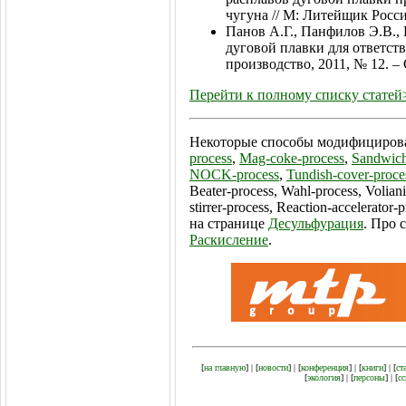
чугуна // М: Литейщик России
Панов А.Г., Панфилов Э.В.,
дуговой плавки для ответст
производство, 2011, № 12. – С
Перейти к полному списку статей
Некоторые способы модифициров
process
,
Mag-coke-process
,
Sandwich
NOCK-process
,
Tundish-cover-proce
Beater-process, Wahl-process, Volian
stirrer-process, Reaction-accelerato
на странице
Десульфурация
. Про 
Раскисление
.
[
на главную
] | [
новости
] | [
конференция
] | [
книги
] | [
ст
[
экология
] | [
персоны
] | [
с