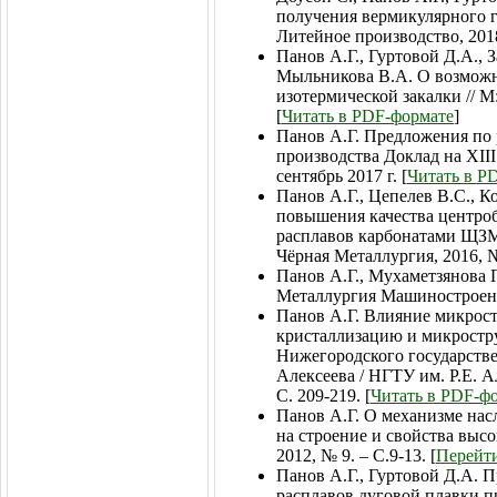
получения вермикулярного г
Литейное производство, 2018,
Панов А.Г., Гуртовой Д.А., З
Мыльникова В.А. О возмож
изотермической закалки // М
[
Читать в PDF-формате
]
Панов А.Г. Предложения по 
производства Доклад на XIII
сентябрь 2017 г. [
Читать в P
Панов А.Г., Цепелев В.С., 
повышения качества центро
расплавов карбонатами ЩЗМ
Чёрная Металлургия, 2016, № 
Панов А.Г., Мухаметзянова Г
Металлургия Машиностроения
Панов А.Г. Влияние микро
кристаллизацию и микростр
Нижегородского государстве
Алексеева / НГТУ им. Р.Е. А
С. 209-219. [
Читать в PDF-ф
Панов А.Г. О механизме нас
на строение и свойства выс
2012, № 9. – С.9-13. [
Перейти
Панов А.Г., Гуртовой Д.А.
расплавов дуговой плавки п