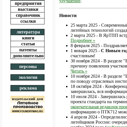
улучшение
.
предприятия
выставки
справочник
Новости
ссылки
25 марта 2025 - Современны
литейных технологий создад
литература
2 марта 2025 - В ЯрТПП вст
книги
Подробнее »
статьи
8 февраля 2025 - Поздравля
патенты
1 января 2025 -
С Новым го
дополнительно
счастливым!
30 ноября 2024 - В разделе 
причину появления участков 
персоны
Читать »
10 ноября 2024 - В разделе 
экология
по поводу отраслевых инст
18 октября 2024 - Конферен
реклама
завершилась, вся информац
10 июля 2024 - Завершилась
проекта стандарта на терми
окончательная редакция прое
информацию о ПТК712 мож
4 апреля 2024 - Определилис
литейщиков России: очередно