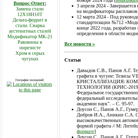
ноябре 2024 года (
информац
Вопрос-Ответ:
3 апреля 2024 - Завершается
Замена стали
на модификаторы расплавов
12Х18Н10Т
12 марта 2024 - Под руковод
Дельта-феррит в
стандартизации №712 «Моди
стали. Сварка
конце 2022 года, разработан
аустенитных сталей
определения в области мод
Модификатор МК-21
Раковины в
Все новости »
нирезисте
Хром в серых
чугунах
Статьи
Давыдов С.В., Панов А.Г. Т
графита в чугуне: Тезисы V
География посещений:
КРИСТАЛЛИЗАЦИЯ: КОМ
ТЕХНОЛОГИИ (КРИС-2019) Иж
Федеральное государственн
федеральный исследовательс
академии наук". – С. 95-97.
Доусон С., Панов А.Г., Гуме
Дибров И.А., Аникин С.А. 
высококачественных автомо
формой графита // М: Литейщи
формате
]
Доусон С., Панов А.Г., Гур