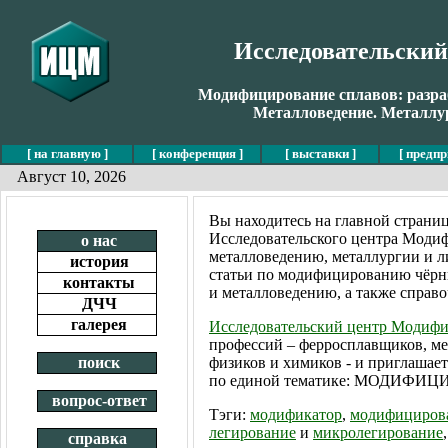
Исследовательски
Модифицирование сплавов: разраб
Металловедение. Металлур
[ на главную ]
[ конференция ]
[ выставки ]
[ предпр
Август 10, 2026
Вы находитесь на главной страни
Исследовательского центра Модиф
о нас
металловедению, металлургии и л
история
статьи по модифицированию чёрн
контакты
и металловедению, а также спра
ДЧЧ
галерея
Исследовательский центр Модифи
профессий – ферросплавщиков, ме
поиск
физиков и химиков - и приглашае
по единой тематике: МОДИФ
вопрос-ответ
Тэги:
модификатор
,
модифицирова
легирование
и
микролегирование
справка